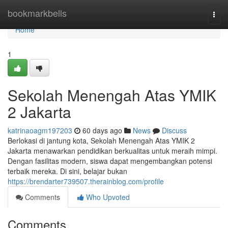
Home
bookmarkbells
Togg
navi
Home
1
Sekolah Menengah Atas YMIK
2 Jakarta
katrinaoagm197203
60 days ago
News
Discuss
Berlokasi di jantung kota, Sekolah Menengah Atas YMIK 2
Jakarta menawarkan pendidikan berkualitas untuk meraih mimpi.
Dengan fasilitas modern, siswa dapat mengembangkan potensi
terbaik mereka. Di sini, belajar bukan
https://brendarter739507.therainblog.com/profile
Comments
Who Upvoted
Comments