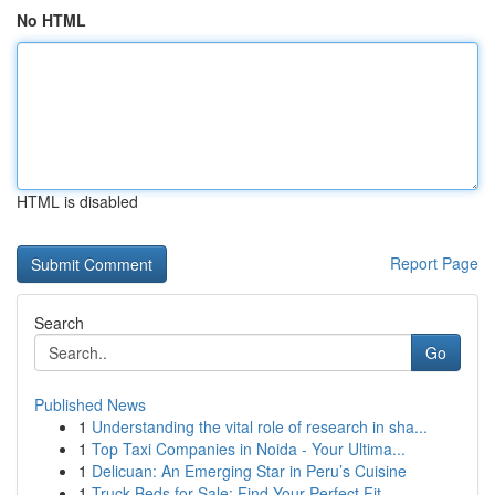
No HTML
HTML is disabled
Report Page
Search
Go
Published News
1
Understanding the vital role of research in sha...
1
Top Taxi Companies in Noida - Your Ultima...
1
Delicuan: An Emerging Star in Peru’s Cuisine
1
Truck Beds for Sale: Find Your Perfect Fit