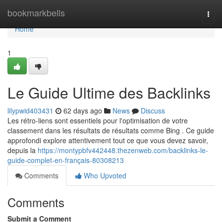
Home
bookmarkbells
Togg
navi
Home
1
Le Guide Ultime des Backlinks
lilypwid403431
62 days ago
News
Discuss
Les rétro-liens sont essentiels pour l'optimisation de votre
classement dans les résultats de résultats comme Bing . Ce guide
approfondi explore attentivement tout ce que vous devez savoir,
depuis la
https://montypbfv442448.thezenweb.com/backlinks-le-
guide-complet-en-français-80308213
Comments
Who Upvoted
Comments
Submit a Comment