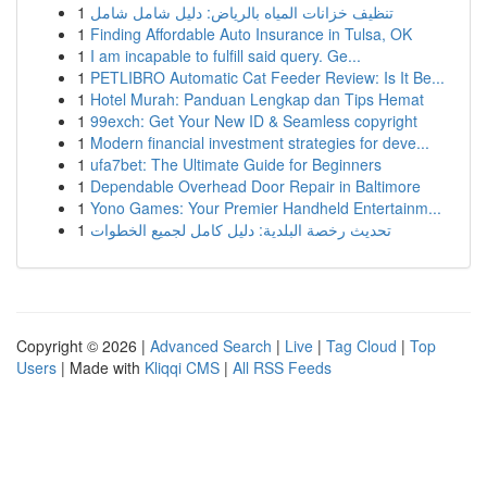
1
تنظيف خزانات المياه بالرياض: دليل شامل شامل
1
Finding Affordable Auto Insurance in Tulsa, OK
1
I am incapable to fulfill said query. Ge...
1
PETLIBRO Automatic Cat Feeder Review: Is It Be...
1
Hotel Murah: Panduan Lengkap dan Tips Hemat
1
99exch: Get Your New ID & Seamless copyright
1
Modern financial investment strategies for deve...
1
ufa7bet: The Ultimate Guide for Beginners
1
Dependable Overhead Door Repair in Baltimore
1
Yono Games: Your Premier Handheld Entertainm...
1
تحديث رخصة البلدية: دليل كامل لجميع الخطوات
Copyright © 2026 |
Advanced Search
|
Live
|
Tag Cloud
|
Top
Users
| Made with
Kliqqi CMS
|
All RSS Feeds