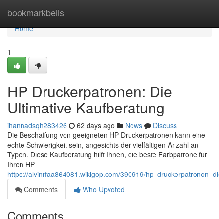
Home
bookmarkbells
Home
1
HP Druckerpatronen: Die
Ultimative Kaufberatung
ihannadsqh283426
62 days ago
News
Discuss
Die Beschaffung von geeigneten HP Druckerpatronen kann eine
echte Schwierigkeit sein, angesichts der vielfältigen Anzahl an
Typen. Diese Kaufberatung hilft Ihnen, die beste Farbpatrone für
Ihren HP
https://alvinrfaa864081.wikigop.com/390919/hp_druckerpatronen_di
Comments
Who Upvoted
Comments