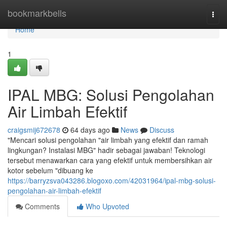
Home
bookmarkbells
Togg
navi
Home
1
IPAL MBG: Solusi Pengolahan
Air Limbah Efektif
craigsmij672678
64 days ago
News
Discuss
"Mencari solusi pengolahan "air limbah yang efektif dan ramah
lingkungan? Instalasi MBG" hadir sebagai jawaban! Teknologi
tersebut menawarkan cara yang efektif untuk membersihkan air
kotor sebelum "dibuang ke
https://barryzsva043286.blogoxo.com/42031964/ipal-mbg-solusi-
pengolahan-air-limbah-efektif
Comments
Who Upvoted