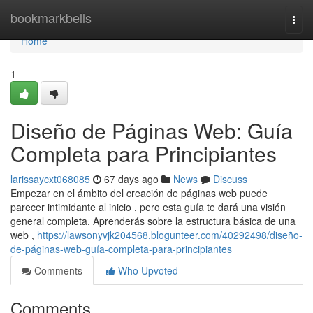
Home
bookmarkbells
Togg
navi
Home
1
Diseño de Páginas Web: Guía
Completa para Principiantes
larissaycxt068085
67 days ago
News
Discuss
Empezar en el ámbito del creación de páginas web puede
parecer intimidante al inicio , pero esta guía te dará una visión
general completa. Aprenderás sobre la estructura básica de una
web ,
https://lawsonyvjk204568.blogunteer.com/40292498/diseño-
de-páginas-web-guía-completa-para-principiantes
Comments
Who Upvoted
Comments