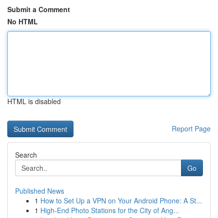
Submit a Comment
No HTML
HTML is disabled
Report Page
Search
Go
Published News
1
How to Set Up a VPN on Your Android Phone: A St...
1
High-End Photo Stations for the City of Ang...