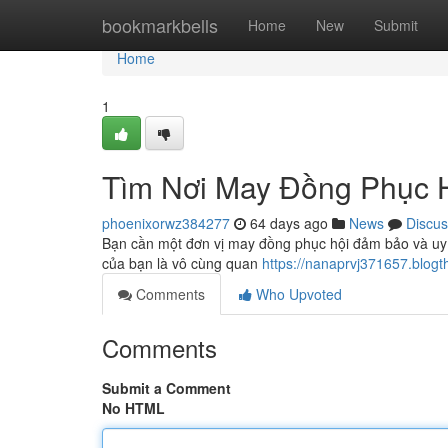
Home
bookmarkbells
Home
New
Submit
Home
1
Tìm Nơi May Đồng Phục H
phoenixorwz384277
64 days ago
News
Discus
Bạn cần một đơn vị may đồng phục hội đảm bảo và uy t
của bạn là vô cùng quan
https://nanaprvj371657.blog
Comments
Who Upvoted
Comments
Submit a Comment
No HTML