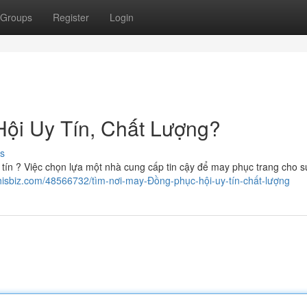
Groups
Register
Login
ội Uy Tín, Chất Lượng?
s
ín ? Việc chọn lựa một nhà cung cấp tin cậy để may phục trang cho s
thisbiz.com/48566732/tìm-nơi-may-Đồng-phục-hội-uy-tín-chất-lượng