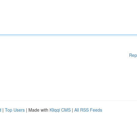
Rep
d
|
Top Users
| Made with
Kliqqi CMS
|
All RSS Feeds