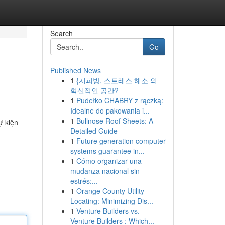
Search
Go
Published News
1
{지피방, 스트레스 해소 의
혁신적인 공간?
1
Pudełko CHABRY z rączką:
Idealne do pakowania i...
1
Bullnose Roof Sheets: A
ự kiện
Detailed Guide
1
Future generation computer
systems guarantee in...
1
Cómo organizar una
mudanza nacional sin
estrés:...
1
Orange County Utility
Locating: Minimizing Dis...
1
Venture Builders vs.
Venture Builders : Which...