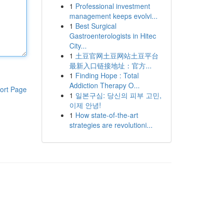
1
Professional investment
management keeps evolvi...
1
Best Surgical
Gastroenterologists in Hitec
City...
1
土豆官网土豆网站土豆平台
最新入口链接地址：官方...
1
Finding Hope : Total
Addiction Therapy O...
ort Page
1
일본구심: 당신의 피부 고민,
이제 안녕!
1
How state-of-the-art
strategies are revolutioni...