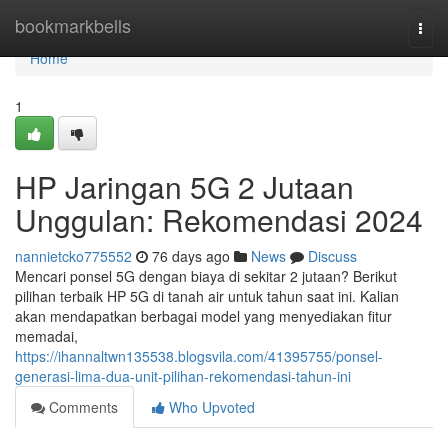
Home
bookmarkbells
Togg
navi
Home
1
HP Jaringan 5G 2 Jutaan
Unggulan: Rekomendasi 2024
nannietcko775552
76 days ago
News
Discuss
Mencari ponsel 5G dengan biaya di sekitar 2 jutaan? Berikut
pilihan terbaik HP 5G di tanah air untuk tahun saat ini. Kalian
akan mendapatkan berbagai model yang menyediakan fitur
memadai,
https://ihannaltwn135538.blogsvila.com/41395755/ponsel-
generasi-lima-dua-unit-pilihan-rekomendasi-tahun-ini
Comments
Who Upvoted