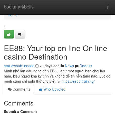
Home
bookmarkbells
Togg
navi
Home
1
EE88: Your top on line On line
casino Destination
emiliewoub188388
79 days ago
News
Discuss
Mình nhớ lần đầu nghe đến EE88 là từ một người bạn chơi lâu
năm, kiểu người khá kỹ tính và không dễ tin nền tảng nào. Lúc đó
mình cũng chỉ nghĩ thử cho biết, vì
https://ee88.training/
Comments
Who Upvoted
Comments
Submit a Comment