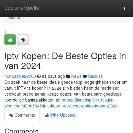
Home
bookmarkbells
Togg
navi
Home
1
Iptv Kopen: De Beste Opties in
van 2024
marcasbj929706
81 days ago
News
Discuss
Op zoek naar de beste ideale goede topp mogelijkheden voor om
vanuit IPTV te kopen? In 2024 zijn bieden heeft de markt een
veelvoud breed aantal keuze opties. Van betaalbare goedkope
voordelige basis pakketten tot
https://dianesspf711398.jts-
blog.com/40005345/iptv-kopen-de-beste-opties-in-van-2024
Comments
Who Upvoted
Comments