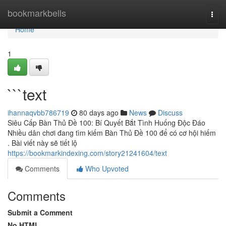
Home
bookmarkbells
Togg
navi
Home
1
```text
ihannaqvbb786719
80 days ago
News
Discuss
Siêu Cấp Bàn Thủ Đề 100: Bí Quyết Bắt Tình Huống Độc Đáo
Nhiều dân chơi đang tìm kiếm Bàn Thủ Đề 100 để có cơ hội hiếm
. Bài viết này sẽ tiết lộ
https://bookmarkindexing.com/story21241604/text
Comments
Who Upvoted
Comments
Submit a Comment
No HTML