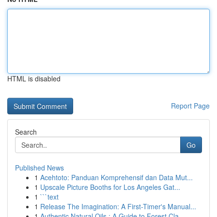
HTML is disabled
Report Page
Search
Go
Published News
1
Acehtoto: Panduan Komprehensif dan Data Mut...
1
Upscale Picture Booths for Los Angeles Gat...
1
```text
1
Release The Imagination: A First-Timer's Manual...
1
Authentic Natural Oils : A Guide to Forest Cla...