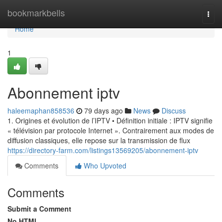
Home
bookmarkbells
Togg
navi
Home
1
Abonnement iptv
haleemaphan858536
79 days ago
News
Discuss
1. Origines et évolution de l’IPTV • Définition initiale : IPTV signifie
« télévision par protocole Internet ». Contrairement aux modes de
diffusion classiques, elle repose sur la transmission de flux
https://directory-farm.com/listings13569205/abonnement-iptv
Comments
Who Upvoted
Comments
Submit a Comment
No HTML