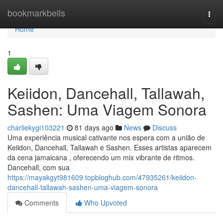
Home
bookmarkbells
Togg
navi
Home
1
Keiidon, Dancehall, Tallawah,
Sashen: Uma Viagem Sonora
charliekygi103221
81 days ago
News
Discuss
Uma experiência musical cativante nos espera com a união de
Keiidon, Dancehall, Tallawah e Sashen. Esses artistas aparecem
da cena jamaicana , oferecendo um mix vibrante de ritmos.
Dancehall, com sua
https://mayakgyt981609.topbloghub.com/47935261/keiidon-
dancehall-tallawah-sashen-uma-viagem-sonora
Comments
Who Upvoted