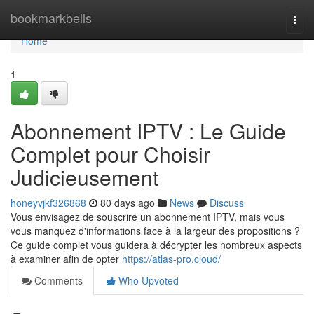
Home
bookmarkbells
Togg
navi
Home
1
Abonnement IPTV : Le Guide
Complet pour Choisir
Judicieusement
honeyvjkf326868
80 days ago
News
Discuss
Vous envisagez de souscrire un abonnement IPTV, mais vous
vous manquez d'informations face à la largeur des propositions ?
Ce guide complet vous guidera à décrypter les nombreux aspects
à examiner afin de opter
https://atlas-pro.cloud/
Comments
Who Upvoted