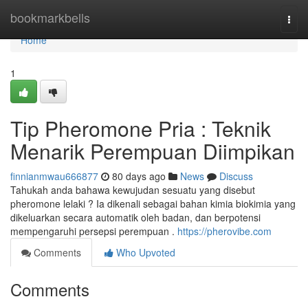
Home
bookmarkbells
Togg
navi
Home
1
Tip Pheromone Pria : Teknik
Menarik Perempuan Diimpikan
finnianmwau666877
80 days ago
News
Discuss
Tahukah anda bahawa kewujudan sesuatu yang disebut
pheromone lelaki ? Ia dikenali sebagai bahan kimia biokimia yang
dikeluarkan secara automatik oleh badan, dan berpotensi
mempengaruhi persepsi perempuan .
https://pherovibe.com
Comments
Who Upvoted
Comments