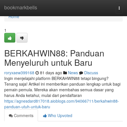
Home
bookmarkbells
Togg
navi
Home
1
BERKAHWIN88: Panduan
Menyeluruh untuk Baru
roryxaew399168
81 days ago
News
Discuss
Ingin menjelajahi platform BERKAHWIN88 tetapi bingung?
Tenang saja! Artikel ini memberikan panduan lengkap untuk bagi
pemain pemula. Mereka akan membahas semua dasar yang
harus Anda ketahui, mulai dari pendaftaran
https://agnesdard817018.aioblogs.com/94066711/berkahwin88-
panduan-utuh-untuk-baru
Comments
Who Upvoted