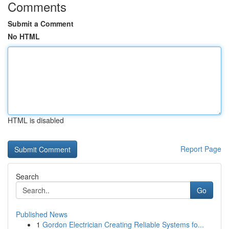
Comments
Submit a Comment
No HTML
HTML is disabled
Report Page
Search
Go
Published News
1
Gordon Electrician Creating Reliable Systems fo...