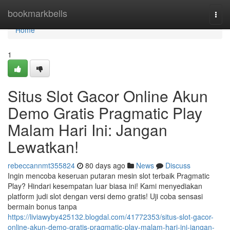
Home
bookmarkbells
Togg
navi
Home
1
Situs Slot Gacor Online Akun
Demo Gratis Pragmatic Play
Malam Hari Ini: Jangan
Lewatkan!
rebeccannmt355824
80 days ago
News
Discuss
Ingin mencoba keseruan putaran mesin slot terbaik Pragmatic
Play? Hindari kesempatan luar biasa ini! Kami menyediakan
platform judi slot dengan versi demo gratis! Uji coba sensasi
bermain bonus tanpa
https://liviawyby425132.blogdal.com/41772353/situs-slot-gacor-
online-akun-demo-gratis-pragmatic-play-malam-hari-ini-jangan-