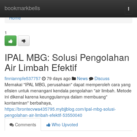
Home
bookmarkbells
Togg
navi
Home
1
IPAL MBG: Solusi Pengolahan
Air Limbah Efektif
finniannpfe537757
79 days ago
News
Discuss
Memakai "IPAL MBG, perusahaan" dapat memperoleh cara yang
efisien untuk menangani kendala pengolahan "air limbah. Metode
ini dikenal karena keunggulannya dalam membuang"
kontaminan" berbahaya,
https://brontecvwa435795.mybjjblog.com/ipal-mbg-solusi-
pengolahan-air-limbah-efektif-53550040
Comments
Who Upvoted