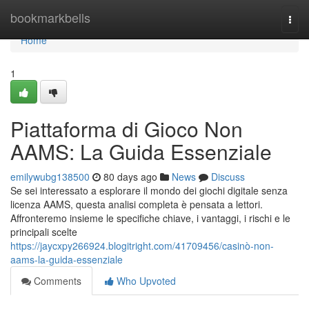
Home
bookmarkbells
Togg
navi
Home
1
Piattaforma di Gioco Non
AAMS: La Guida Essenziale
emilywubg138500
80 days ago
News
Discuss
Se sei interessato a esplorare il mondo dei giochi digitale senza
licenza AAMS, questa analisi completa è pensata a lettori.
Affronteremo insieme le specifiche chiave, i vantaggi, i rischi e le
principali scelte
https://jaycxpy266924.blogitright.com/41709456/casinò-non-
aams-la-guida-essenziale
Comments
Who Upvoted