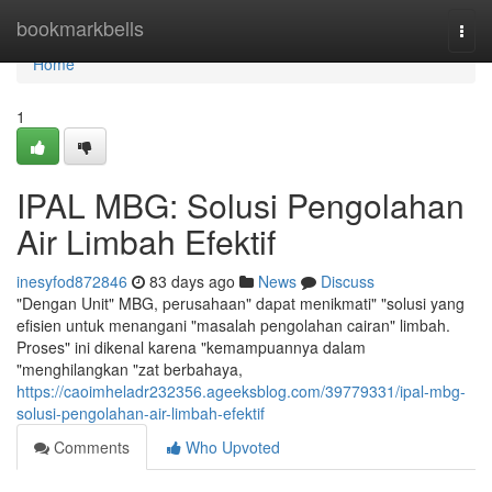
Home
bookmarkbells
Togg
navi
Home
1
IPAL MBG: Solusi Pengolahan
Air Limbah Efektif
inesyfod872846
83 days ago
News
Discuss
"Dengan Unit" MBG, perusahaan" dapat menikmati" "solusi yang
efisien untuk menangani "masalah pengolahan cairan" limbah.
Proses" ini dikenal karena "kemampuannya dalam
"menghilangkan "zat berbahaya,
https://caoimheladr232356.ageeksblog.com/39779331/ipal-mbg-
solusi-pengolahan-air-limbah-efektif
Comments
Who Upvoted