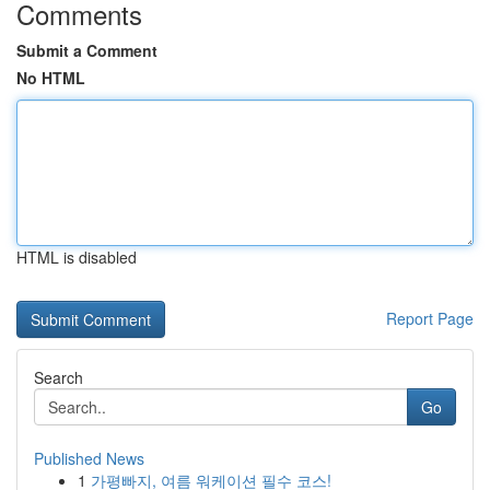
Comments
Submit a Comment
No HTML
HTML is disabled
Report Page
Search
Go
Published News
1
가평빠지, 여름 워케이션 필수 코스!