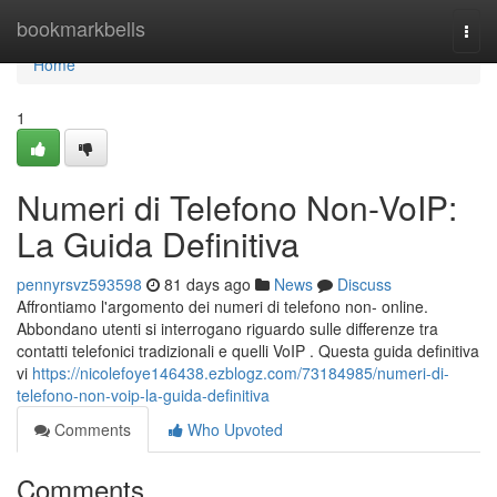
Home
bookmarkbells
Togg
navi
Home
1
Numeri di Telefono Non-VoIP:
La Guida Definitiva
pennyrsvz593598
81 days ago
News
Discuss
Affrontiamo l'argomento dei numeri di telefono non- online.
Abbondano utenti si interrogano riguardo sulle differenze tra
contatti telefonici tradizionali e quelli VoIP . Questa guida definitiva
vi
https://nicolefoye146438.ezblogz.com/73184985/numeri-di-
telefono-non-voip-la-guida-definitiva
Comments
Who Upvoted
Comments