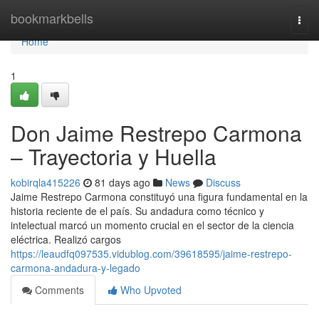
Home
bookmarkbells
Togg
navi
Home
1
Don Jaime Restrepo Carmona
– Trayectoria y Huella
kobirqla415226
81 days ago
News
Discuss
Jaime Restrepo Carmona constituyó una figura fundamental en la
historia reciente de el país. Su andadura como técnico y
intelectual marcó un momento crucial en el sector de la ciencia
eléctrica. Realizó cargos
https://leaudfq097535.vidublog.com/39618595/jaime-restrepo-
carmona-andadura-y-legado
Comments
Who Upvoted