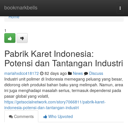
Home
bookmarkbells
Togg
navi
Home
1
Pabrik Karet Indonesia:
Potensi dan Tantangan Industri
mariahxdcc418172
82 days ago
News
Discuss
Industri unit polimer di Indonesia memegang peluang yang besar,
didorong oleh produksi bahan baku yang melimpah. Namun, area
ini juga menghadapi masalah serius, termasuk dependensi pada
pasar global yang volatil,
https://getsocialnetwork.com/story7066811/pabrik-karet-
indonesia-potensi-dan-tantangan-industri
Comments
Who Upvoted