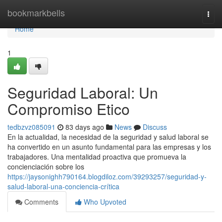
Home
bookmarkbells
Togg
navi
Home
1
Seguridad Laboral: Un
Compromiso Etico
tedbzvz085091
83 days ago
News
Discuss
En la actualidad, la necesidad de la seguridad y salud laboral se
ha convertido en un asunto fundamental para las empresas y los
trabajadores. Una mentalidad proactiva que promueva la
concienciación sobre los
https://jaysonighh790164.blogdiloz.com/39293257/seguridad-y-
salud-laboral-una-conciencia-crítica
Comments
Who Upvoted