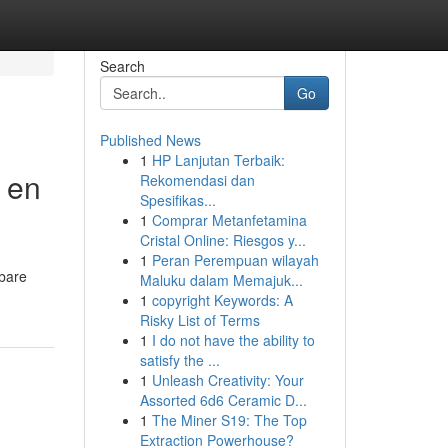
Search
Go
Published News
1
HP Lanjutan Terbaik:
r en
Rekomendasi dan
Spesifikas...
1
Comprar Metanfetamina
Cristal Online: Riesgos y...
1
Peran Perempuan wilayah
nbare
Maluku dalam Memajuk...
1
copyright Keywords: A
Risky List of Terms
1
I do not have the ability to
satisfy the ...
1
Unleash Creativity: Your
Assorted 6d6 Ceramic D...
1
The Miner S19: The Top
Extraction Powerhouse?