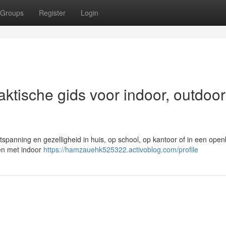
Groups
Register
Login
raktische gids voor indoor, outdoo
ntspanning en gezelligheid in huis, op school, op kantoor of in een ope
den met indoor
https://hamzauehk525322.activoblog.com/profile