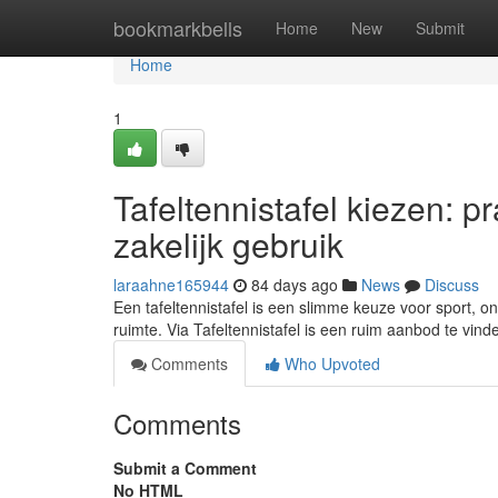
Home
bookmarkbells
Home
New
Submit
Home
1
Tafeltennistafel kiezen: p
zakelijk gebruik
laraahne165944
84 days ago
News
Discuss
Een tafeltennistafel is een slimme keuze voor sport, o
ruimte. Via Tafeltennistafel is een ruim aanbod te vin
Comments
Who Upvoted
Comments
Submit a Comment
No HTML