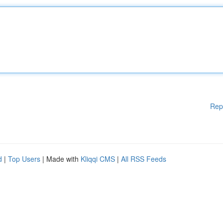
Rep
d
|
Top Users
| Made with
Kliqqi CMS
|
All RSS Feeds