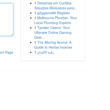
1
Divisórias em Curitiba:
Soluções Modulares para...
1
g2ggame88 Register
1
Melbourne Plumber: Your
Local Plumbing Experts
1
Tpower Casino: Your
Ultimate Online Gaming
Dest...
1
The Alluring Aroma: A
Guide to Herbal Incense
1
رقية الأقدام
ort Page