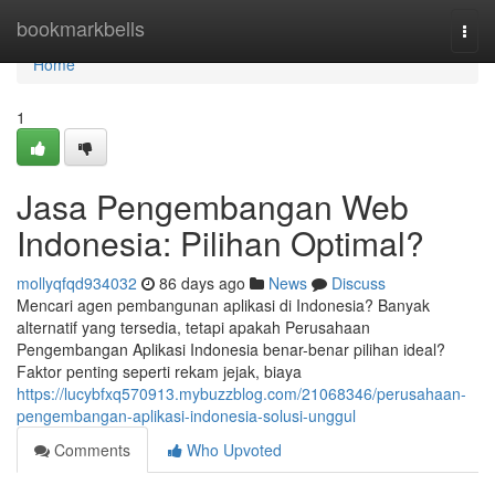
Home
bookmarkbells
Togg
navi
Home
1
Jasa Pengembangan Web
Indonesia: Pilihan Optimal?
mollyqfqd934032
86 days ago
News
Discuss
Mencari agen pembangunan aplikasi di Indonesia? Banyak
alternatif yang tersedia, tetapi apakah Perusahaan
Pengembangan Aplikasi Indonesia benar-benar pilihan ideal?
Faktor penting seperti rekam jejak, biaya
https://lucybfxq570913.mybuzzblog.com/21068346/perusahaan-
pengembangan-aplikasi-indonesia-solusi-unggul
Comments
Who Upvoted