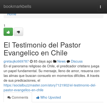
Home
bookmarkbells
Togg
navi
Home
1
El Testimonio del Pastor
Evangelico en Chile
gretaujkc669787
85 days ago
News
Discuss
En el panorama religioso de Chile, el predicador cristiano juega
un papel fundamental. Su mensaje, lleno de amor, resuena con
las almas que buscan consuelo en momentos difíciles. A través
de sus predicaciones, el
https://socialbuzzmaster.com/story7121902/el-testimonio-del-
pastor-evangelico-en-chile
Comments
Who Upvoted