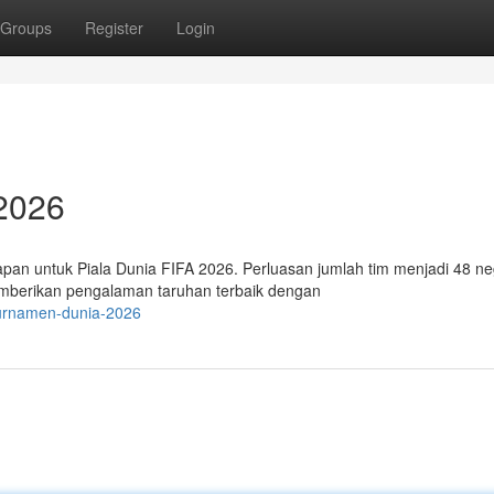
Groups
Register
Login
 2026
pan untuk Piala Dunia FIFA 2026. Perluasan jumlah tim menjadi 48 n
mberikan pengalaman taruhan terbaik dengan
turnamen-dunia-2026