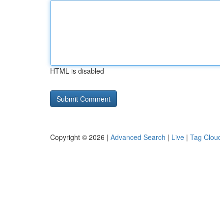
HTML is disabled
Copyright © 2026 |
Advanced Search
|
Live
|
Tag Clou