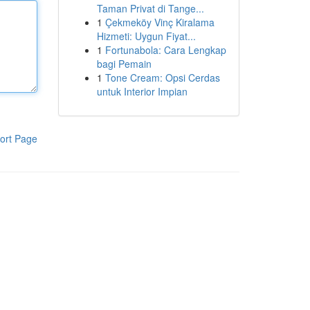
Taman Privat di Tange...
1
Çekmeköy Vinç Kiralama
Hizmeti: Uygun Fiyat...
1
Fortunabola: Cara Lengkap
bagi Pemain
1
Tone Cream: Opsi Cerdas
untuk Interior Impian
ort Page