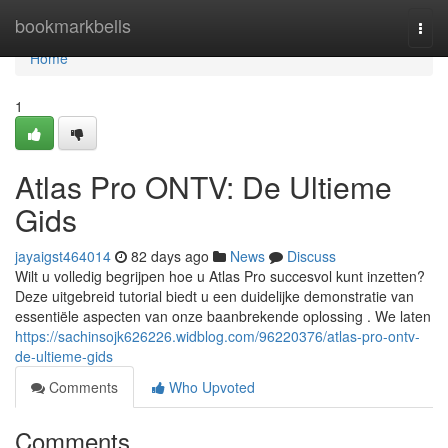
Home
bookmarkbells
Togg
navi
Home
1
Atlas Pro ONTV: De Ultieme
Gids
jayaigst464014
82 days ago
News
Discuss
Wilt u volledig begrijpen hoe u Atlas Pro succesvol kunt inzetten?
Deze uitgebreid tutorial biedt u een duidelijke demonstratie van
essentiële aspecten van onze baanbrekende oplossing . We laten
https://sachinsojk626226.widblog.com/96220376/atlas-pro-ontv-
de-ultieme-gids
Comments
Who Upvoted
Comments