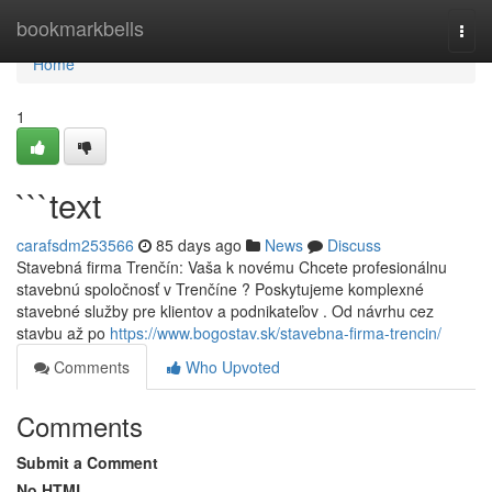
Home
bookmarkbells
Togg
navi
Home
1
```text
carafsdm253566
85 days ago
News
Discuss
Stavebná firma Trenčín: Vaša k novému Chcete profesionálnu
stavebnú spoločnosť v Trenčíne ? Poskytujeme komplexné
stavebné služby pre klientov a podnikateľov . Od návrhu cez
stavbu až po
https://www.bogostav.sk/stavebna-firma-trencin/
Comments
Who Upvoted
Comments
Submit a Comment
No HTML