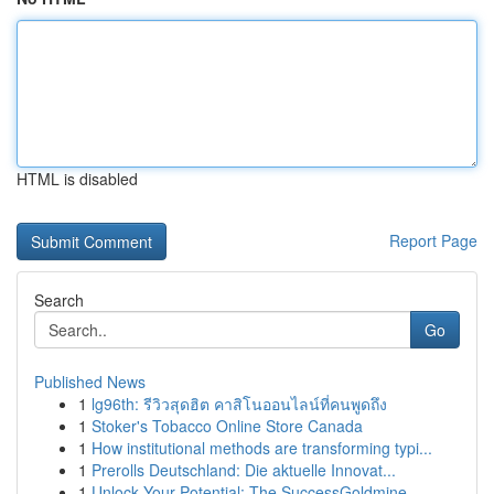
HTML is disabled
Report Page
Search
Go
Published News
1
lg96th: รีวิวสุดฮิต คาสิโนออนไลน์ที่คนพูดถึง
1
Stoker's Tobacco Online Store Canada
1
How institutional methods are transforming typi...
1
Prerolls Deutschland: Die aktuelle Innovat...
1
Unlock Your Potential: The SuccessGoldmine