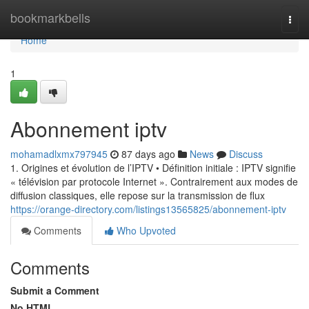
Home
bookmarkbells
Togg
navi
Home
1
Abonnement iptv
mohamadlxmx797945
87 days ago
News
Discuss
1. Origines et évolution de l’IPTV • Définition initiale : IPTV signifie
« télévision par protocole Internet ». Contrairement aux modes de
diffusion classiques, elle repose sur la transmission de flux
https://orange-directory.com/listings13565825/abonnement-iptv
Comments
Who Upvoted
Comments
Submit a Comment
No HTML