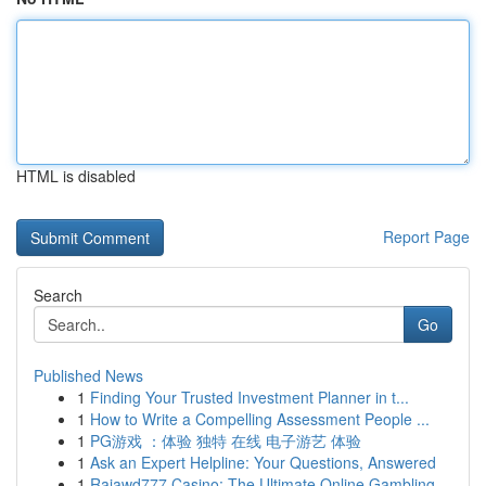
HTML is disabled
Report Page
Search
Go
Published News
1
Finding Your Trusted Investment Planner in t...
1
How to Write a Compelling Assessment People ...
1
PG游戏 ：体验 独特 在线 电子游艺 体验
1
Ask an Expert Helpline: Your Questions, Answered
1
Rajawd777 Casino: The Ultimate Online Gambling ...