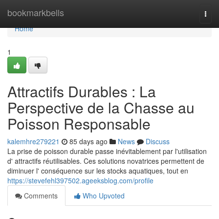
Home
bookmarkbells
Togg
navi
Home
1
Attractifs Durables : La
Perspective de la Chasse au
Poisson Responsable
kalemhre279221
85 days ago
News
Discuss
La prise de poisson durable passe inévitablement par l'utilisation
d' attractifs réutilisables. Ces solutions novatrices permettent de
diminuer l' conséquence sur les stocks aquatiques, tout en
https://stevefehl397502.ageeksblog.com/profile
Comments
Who Upvoted