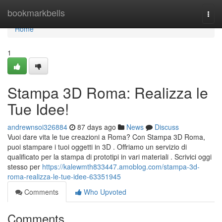
Home
bookmarkbells
Togg
navi
Home
1
Stampa 3D Roma: Realizza le
Tue Idee!
andrewnsoi326884
87 days ago
News
Discuss
Vuoi dare vita le tue creazioni a Roma? Con Stampa 3D Roma,
puoi stampare i tuoi oggetti in 3D . Offriamo un servizio di
qualificato per la stampa di prototipi in vari materiali . Scrivici oggi
stesso per
https://kalewmth833447.amoblog.com/stampa-3d-
roma-realizza-le-tue-idee-63351945
Comments
Who Upvoted
Comments