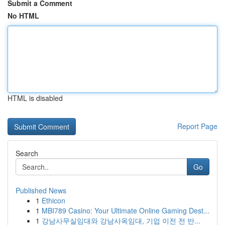
Submit a Comment
No HTML
HTML is disabled
Report Page
Search
Go
Published News
1
Ethicon
1
MBI789 Casino: Your Ultimate Online Gaming Dest...
1
강남사무실임대와 강남사옥임대, 기업 이전 전 반...