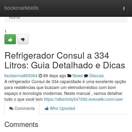
Home
bookmarkbells
Togg
navi
Home
1
Refrigerador Consul a 334
Litros: Guia Detalhado e Dicas
keziasnna865064
88 days ago
News
Discuss
A refrigerador Consul de 334 capacidade é uma excelente opção
para residências que buscam um eletrodoméstico com bom
espaço e tecnologia modernas. Neste manual , vamos detalhar
tudo o que você tem
https://albertoiiy547092.eveowiki.com/user
Comments
Who Upvoted
Comments