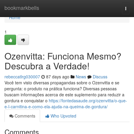
Home
bookmarkbells
Togg
navi
Home
1
Ozenvitta: Funciona Mesmo?
Descubra a Verdade!
rebeccatlrg030007
87 days ago
News
Discuss
Você tem visto diversas propagandas sobre o Ozenvitta e se
pergunta: o produto na prática funciona? Diversas pessoas
buscam informações acerca de este suplemento para reduzir a
gordura e conquistar o
https://fontedasaude.org/ozenvitta/o-que-
e-l-carnitina-e-como-ela-ajuda-na-queima-de-gordura/
Comments
Who Upvoted
Comments