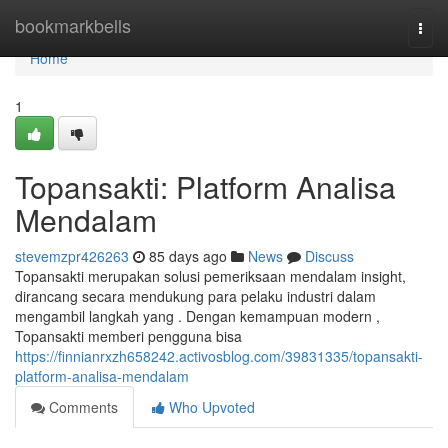
Home
bookmarkbells
Togg
navi
Home
1
Topansakti: Platform Analisa
Mendalam
stevemzpr426263
85 days ago
News
Discuss
Topansakti merupakan solusi pemeriksaan mendalam insight,
dirancang secara mendukung para pelaku industri dalam
mengambil langkah yang . Dengan kemampuan modern ,
Topansakti memberi pengguna bisa
https://finnianrxzh658242.activosblog.com/39831335/topansakti-
platform-analisa-mendalam
Comments
Who Upvoted