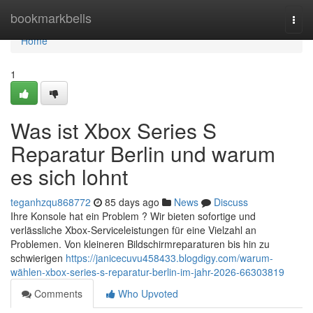
Home
bookmarkbells
Togg
navi
Home
1
Was ist Xbox Series S
Reparatur Berlin und warum
es sich lohnt
teganhzqu868772
85 days ago
News
Discuss
Ihre Konsole hat ein Problem ? Wir bieten sofortige und
verlässliche Xbox-Serviceleistungen für eine Vielzahl an
Problemen. Von kleineren Bildschirmreparaturen bis hin zu
schwierigen
https://janicecuvu458433.blogdigy.com/warum-
wählen-xbox-series-s-reparatur-berlin-im-jahr-2026-66303819
Comments
Who Upvoted