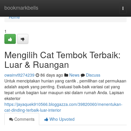
Home
bookmarkbells
Togg
navi
Home
1
Mengilih Cat Tembok Terbaik:
Luar & Ruangan
owainvtlt274239
86 days ago
News
Discuss
Untuk menciptakan hunian yang cantik , pemilihan cat permukaan
adalah aspek yang penting. Evaluasi baik-baik variasi cat yang
tepat untuk bagian luar maupun sisi dalam rumah Anda. Lapisan
eksterior
https://jayaquek910566.bloggazza.com/39820060/menentukan-
cat-dinding-terbaik-luar-interior
Comments
Who Upvoted