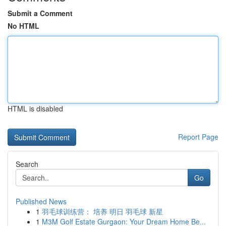
Submit a Comment
No HTML
HTML is disabled
Report Page
Search
Go
Published News
1
羽毛球训练营： 培养 明日 羽毛球 新星
1
M3M Golf Estate Gurgaon: Your Dream Home Be...