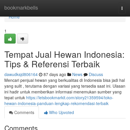
Home
bookmarkbells
Togg
navi
Home
1
Tempat Jual Hewan Indonesia:
Tips & Referensi Terbaik
dawudksjd806164
87 days ago
News
Discuss
Mencari penjual hewan yang berkualitas di Indonesia bisa jadi hal
yang sulit , terutama dengan variasi yang tersedia saat ini. Ulasan
ini hadir untuk memberikan informasi menemukan sumber yang
tepat untuk
https://letsbookmarkit.com/story21359594/toko-
hewan-indonesia-panduan-lengkap-rekomendasi-terbaik
Comments
Who Upvoted
Comments