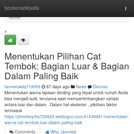
Home
bookmarkbells
Togg
navi
Home
1
Menentukan Pilihan Cat
Tembok: Bagian Luar & Bagian
Dalam Paling Baik
fanniecwdq719059
87 days ago
News
Discuss
Menentukan warna lapisan dinding yang tepat untuk rumah Anda
bisa menjadi sulit, terutama saat mempertimbangkan variasi
antara luar dan dalam . Dalam hal eksterior , pikirkan faktor
termasuk
https://phoebeyrbs720929.weblogco.com/41439981/menentukan-
warna-cat-tembok-luar-dalam-paling-baik
Comments
Who Upvoted