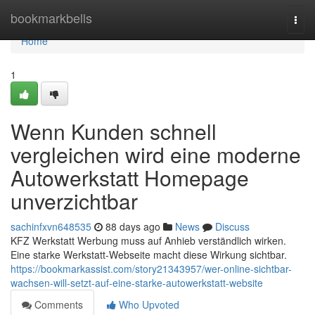
Home
bookmarkbells
Togg
navi
Home
1
Wenn Kunden schnell
vergleichen wird eine moderne
Autowerkstatt Homepage
unverzichtbar
sachinfxvn648535
88 days ago
News
Discuss
KFZ Werkstatt Werbung muss auf Anhieb verständlich wirken.
Eine starke Werkstatt-Webseite macht diese Wirkung sichtbar.
https://bookmarkassist.com/story21343957/wer-online-sichtbar-
wachsen-will-setzt-auf-eine-starke-autowerkstatt-website
Comments
Who Upvoted