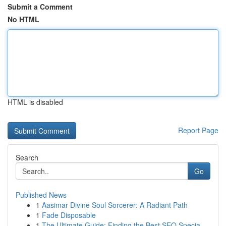
Submit a Comment
No HTML
HTML is disabled
Report Page
Search
Go
Published News
1
Aasimar Divine Soul Sorcerer: A Radiant Path
1
Fade Disposable
1
The Ultimate Guide: Finding the Best SEO Specia...