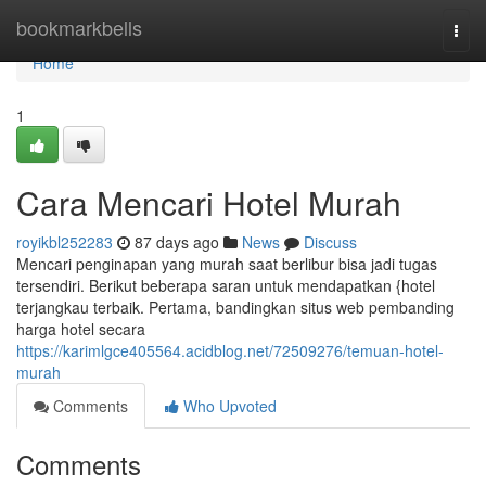
Home
bookmarkbells
Togg
navi
Home
1
Cara Mencari Hotel Murah
royikbl252283
87 days ago
News
Discuss
Mencari penginapan yang murah saat berlibur bisa jadi tugas
tersendiri. Berikut beberapa saran untuk mendapatkan {hotel
terjangkau terbaik. Pertama, bandingkan situs web pembanding
harga hotel secara
https://karimlgce405564.acidblog.net/72509276/temuan-hotel-
murah
Comments
Who Upvoted
Comments