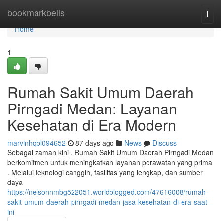
Home
bookmarkbells
Togg
navi
Home
1
Rumah Sakit Umum Daerah
Pirngadi Medan: Layanan
Kesehatan di Era Modern
marvinhqbl094652
87 days ago
News
Discuss
Sebagai zaman kini , Rumah Sakit Umum Daerah Pirngadi Medan
berkomitmen untuk meningkatkan layanan perawatan yang prima
. Melalui teknologi canggih, fasilitas yang lengkap, dan sumber
daya
https://nelsonnmbg522051.worldblogged.com/47616008/rumah-
sakit-umum-daerah-pirngadi-medan-jasa-kesehatan-di-era-saat-
ini