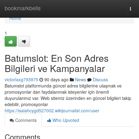
Home
bookmarkbells
Togg
navi
Home
1
Batumslot: En Son Adres
Bilgileri ve Kampanyalar
victorlaxg793975
90 days ago
News
Discuss
Batumslot platformunda güncel adres bilgilerine ulaşmak ve
promosyonlar dan faydalanmak isteyenler için önemli
duyurularımız var. Web sitemiz üzerinden en güncel bilgileri takip
edebilir, promosyonlar
https://isaiahcygd527002.wikijournalist.com/user
Comments
Who Upvoted
Comments