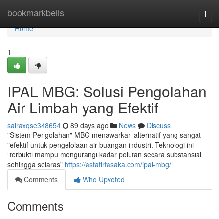
Home
bookmarkbells
Togg
navi
Home
1
IPAL MBG: Solusi Pengolahan
Air Limbah yang Efektif
sairaxqse348654
89 days ago
News
Discuss
"Sistem Pengolahan" MBG menawarkan alternatif yang sangat
"efektif untuk pengelolaan air buangan industri. Teknologi ini
"terbukti mampu mengurangi kadar polutan secara substansial
sehingga selaras"
https://astatirtasaka.com/ipal-mbg/
Comments
Who Upvoted
Comments