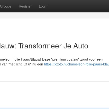
Groups
Register
Login
lauw: Transformeer Je Auto
hameleon Folie Paars/Blauw! Deze "premium coating" zorgt voor een
 van "het licht. Of u" nu een
https://xxoto.nl/chameleon-folie-paars-bl