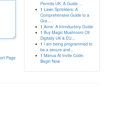
Permits UK: A Guide ...
1
Lawn Sprinklers: A
Comprehensive Guide to a
Gre...
1
Acne: A Introductory Guide
1
Buy Magic Mushroom Oil
Digitally UK & EU...
1
I am being programmed to
be a secure and...
1
Manus AI Invite Code:
ort Page
Begin Now