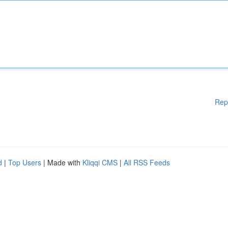
Rep
d
|
Top Users
| Made with
Kliqqi CMS
|
All RSS Feeds