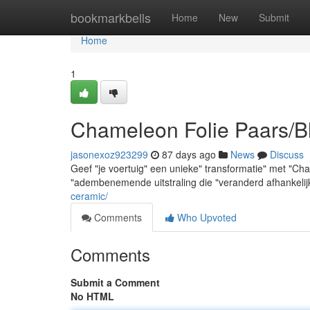
Home
bookmarkbells
Home
New
Submit
Home
1
Chameleon Folie Paars/B
jasonexoz923299
87 days ago
News
Discuss
Geef "je voertuig" een unieke" transformatie" met "C
"adembenemende uitstraling die "veranderd afhankelijk
ceramic/
Comments
Who Upvoted
Comments
Submit a Comment
No HTML