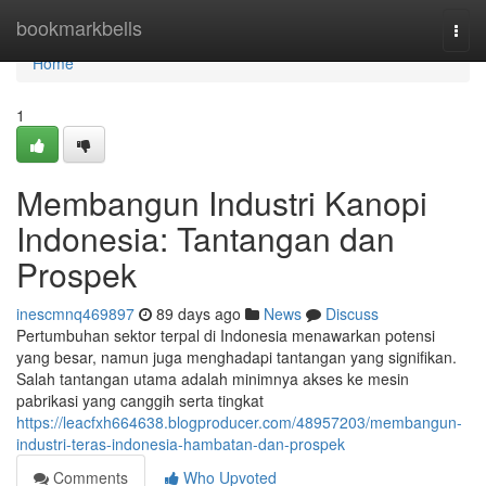
Home
bookmarkbells
Togg
navi
Home
1
Membangun Industri Kanopi
Indonesia: Tantangan dan
Prospek
inescmnq469897
89 days ago
News
Discuss
Pertumbuhan sektor terpal di Indonesia menawarkan potensi
yang besar, namun juga menghadapi tantangan yang signifikan.
Salah tantangan utama adalah minimnya akses ke mesin
pabrikasi yang canggih serta tingkat
https://leacfxh664638.blogproducer.com/48957203/membangun-
industri-teras-indonesia-hambatan-dan-prospek
Comments
Who Upvoted