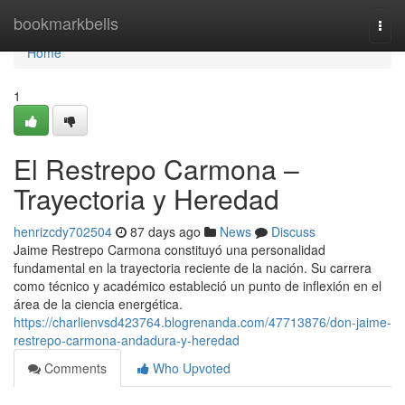
Home
bookmarkbells
Togg
navi
Home
1
El Restrepo Carmona –
Trayectoria y Heredad
henrizcdy702504
87 days ago
News
Discuss
Jaime Restrepo Carmona constituyó una personalidad
fundamental en la trayectoria reciente de la nación. Su carrera
como técnico y académico estableció un punto de inflexión en el
área de la ciencia energética.
https://charlienvsd423764.blogrenanda.com/47713876/don-jaime-
restrepo-carmona-andadura-y-heredad
Comments
Who Upvoted