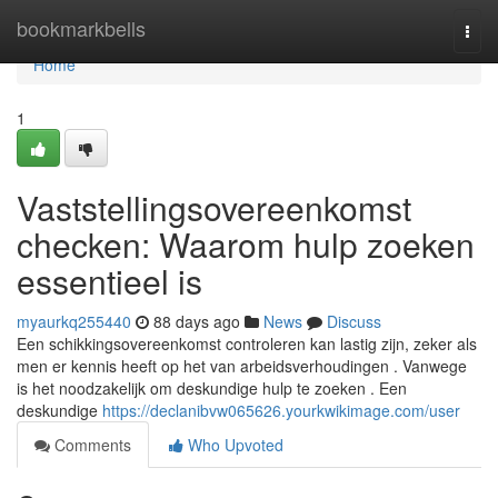
Home
bookmarkbells
Togg
navi
Home
1
Vaststellingsovereenkomst
checken: Waarom hulp zoeken
essentieel is
myaurkq255440
88 days ago
News
Discuss
Een schikkingsovereenkomst controleren kan lastig zijn, zeker als
men er kennis heeft op het van arbeidsverhoudingen . Vanwege
is het noodzakelijk om deskundige hulp te zoeken . Een
deskundige
https://declanibvw065626.yourkwikimage.com/user
Comments
Who Upvoted