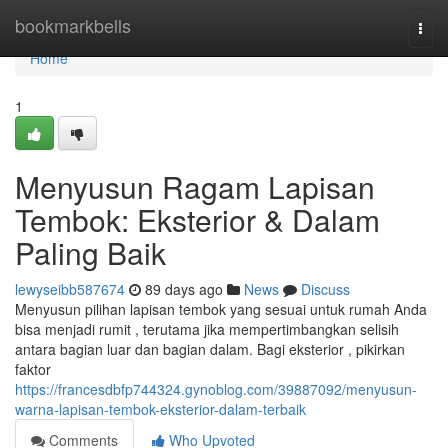
Home
bookmarkbells
Togg
navi
Home
1
Menyusun Ragam Lapisan
Tembok: Eksterior & Dalam
Paling Baik
lewyseibb587674
89 days ago
News
Discuss
Menyusun pilihan lapisan tembok yang sesuai untuk rumah Anda
bisa menjadi rumit , terutama jika mempertimbangkan selisih
antara bagian luar dan bagian dalam. Bagi eksterior , pikirkan
faktor
https://francesdbfp744324.gynoblog.com/39887092/menyusun-
warna-lapisan-tembok-eksterior-dalam-terbaik
Comments
Who Upvoted